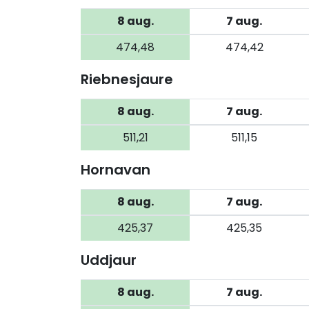
8 aug.
7 aug.
474,48
474,42
Riebnesjaure
8 aug.
7 aug.
511,21
511,15
Hornavan
8 aug.
7 aug.
425,37
425,35
Uddjaur
8 aug.
7 aug.