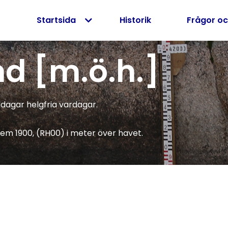
Startsida
Historik
Frågor oc
d [m.ö.h.]
dagar helgfria vardagar.
tem 1900, (RH00) i meter över havet.