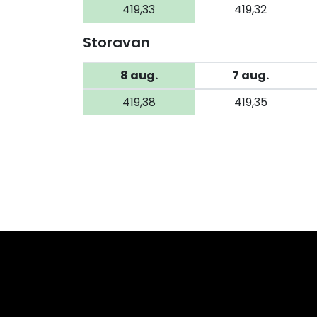
419,33
419,32
Storavan
8 aug.
7 aug.
419,38
419,35